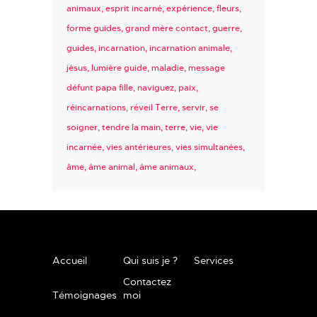
animaux
esprit incarné
expérience
fleurs
forme guides
grand mère contact
guerre
guides
incarnation
incarnation animale
jésus
lumière guide
maladie
message
défunt papa fille
naviguez
paix
réincarnations
réveil Terre
servir
se
soigner
tendre la main
terre
vie
vie
incarnée
vies antérieures
vies simultanées
âme
âme animal
âme animaux
Accueil
Qui suis je ?
Services
Contactez
Témoignages
moi