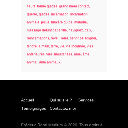
fleurs
forme guides
grand mère contact
guerre
guides
incarnation
incarnation
animale
jésus
lumière guide
maladie
message défunt papa fille
naviguez
paix
réincarnations
réveil Terre
servir
se soigner
tendre la main
terre
vie
vie incarnée
vies
antérieures
vies simultanées
âme
âme
animal
âme animaux
Accueil
Qui suis je ?
Services
Témoignages
Contactez moi
Frédéric Rorai Medium © 2026. Tous droits à