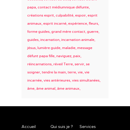
papa
contact médiumnique défunte
créations esprit
culpabilité
espoir
esprit
animaux
esprit incarné
expérience
fleurs
forme guides
grand mère contact
guerre
guides
incarnation
incarnation animale
jésus
lumière guide
maladie
message
défunt papa fille
naviguez
paix
réincarnations
réveil Terre
servir
se
soigner
tendre la main
terre
vie
vie
incarnée
vies antérieures
vies simultanées
âme
âme animal
âme animaux
Accueil
Qui suis je ?
Services