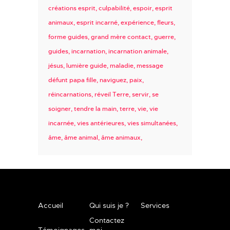
créations esprit
culpabilité
espoir
esprit
animaux
esprit incarné
expérience
fleurs
forme guides
grand mère contact
guerre
guides
incarnation
incarnation animale
jésus
lumière guide
maladie
message
défunt papa fille
naviguez
paix
réincarnations
réveil Terre
servir
se
soigner
tendre la main
terre
vie
vie
incarnée
vies antérieures
vies simultanées
âme
âme animal
âme animaux
Accueil
Qui suis je ?
Services
Contactez