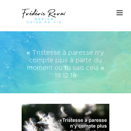
« Tristesse à paresse n’y
compte plus à partir du
moment où tu sais cela »
19.12.18