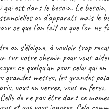
i qui est dans le besoin. Le besoin
tancielles ou d’apparats mais le be
ur ce que l’on fait ou que l’on ne f
re on s’éloigne, à vouloir trop recu
un sur votre chemin pour vous aider
 soyez ce quelqu’un pour celui qui e
es grandes messes, les grandes pala
pris, vous en verrez, vous en ferez,
é? Celle de ne pas être dans ce momen
vous et que vous ignorez. Cela co