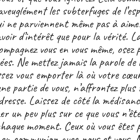
aveuglément les subterfuges de l’esp
ui ne parviennent même pas à aimer
voir d’intérêt que pour la vérité. La
ompagnez vous en vous même, osez p
xées. Ne mettez jamais la parole de 
ssez vous emporter là où votre cœu
une partie de vous, n’affrontez plus 
dresse. Laissez de côté la médisance
er un peu plus sur ce que vous n’ête
chaque moment. Ceux où vous êtes p
 en communion avec nous et vous. N