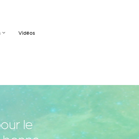
s
Vidéos
our le