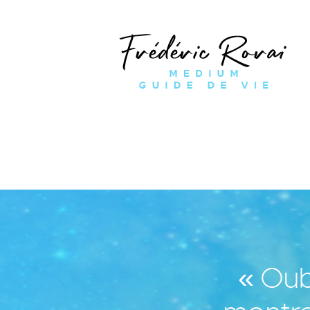
« Oub