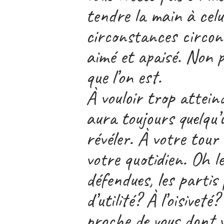
tendre la main à celu
circonstances circons
aimé et apaisé. Non po
que l’on est.
À vouloir trop atteind
aura toujours quelqu’
révéler. À votre tour
votre quotidien. Oh l
défendues, les partis 
d’utilité? À l’oisivet
proche de vous dont 