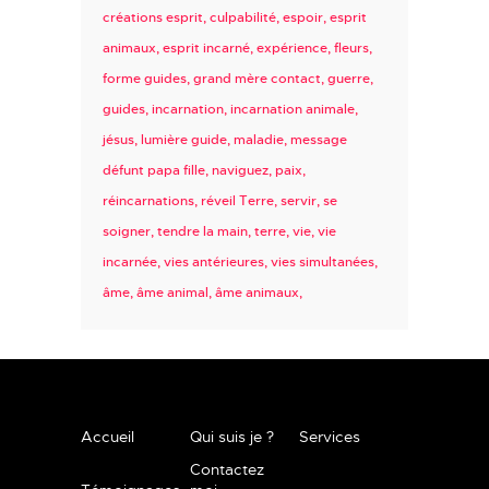
créations esprit
culpabilité
espoir
esprit
animaux
esprit incarné
expérience
fleurs
forme guides
grand mère contact
guerre
guides
incarnation
incarnation animale
jésus
lumière guide
maladie
message
défunt papa fille
naviguez
paix
réincarnations
réveil Terre
servir
se
soigner
tendre la main
terre
vie
vie
incarnée
vies antérieures
vies simultanées
âme
âme animal
âme animaux
Accueil
Qui suis je ?
Services
Contactez