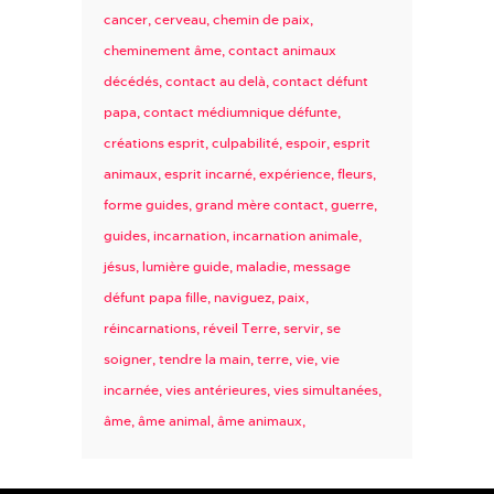
cancer
cerveau
chemin de paix
cheminement âme
contact animaux
décédés
contact au delà
contact défunt
papa
contact médiumnique défunte
créations esprit
culpabilité
espoir
esprit
animaux
esprit incarné
expérience
fleurs
forme guides
grand mère contact
guerre
guides
incarnation
incarnation animale
jésus
lumière guide
maladie
message
défunt papa fille
naviguez
paix
réincarnations
réveil Terre
servir
se
soigner
tendre la main
terre
vie
vie
incarnée
vies antérieures
vies simultanées
âme
âme animal
âme animaux