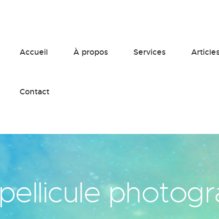
Accueil
À propos
Services
Article
Contact
pellicule photog