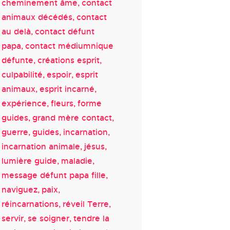
cheminement âme
contact
animaux décédés
contact
au delà
contact défunt
papa
contact médiumnique
défunte
créations esprit
culpabilité
espoir
esprit
animaux
esprit incarné
expérience
fleurs
forme
guides
grand mère contact
guerre
guides
incarnation
incarnation animale
jésus
lumière guide
maladie
message défunt papa fille
naviguez
paix
réincarnations
réveil Terre
servir
se soigner
tendre la