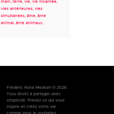
main
terre
vie
vie incarnée
vies antérieures
vies
simultanées
âme
âme
animal
âme animaux
Frédéric Rorai Medium © 2026.
Tous droits à partager avec
simplicité. Prenez ce qui vous
inspire et crééz votre vie
comme vous le souhaitez.