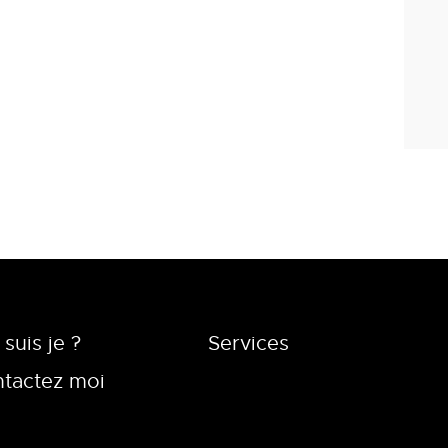
 suis je ?
Services
tactez moi