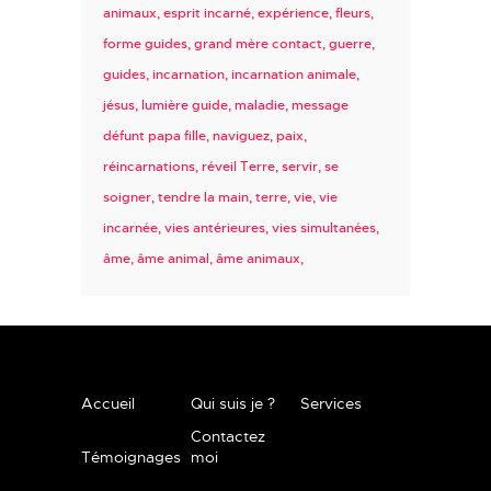
animaux
esprit incarné
expérience
fleurs
forme guides
grand mère contact
guerre
guides
incarnation
incarnation animale
jésus
lumière guide
maladie
message
défunt papa fille
naviguez
paix
réincarnations
réveil Terre
servir
se
soigner
tendre la main
terre
vie
vie
incarnée
vies antérieures
vies simultanées
âme
âme animal
âme animaux
Accueil
Qui suis je ?
Services
Contactez
Témoignages
moi