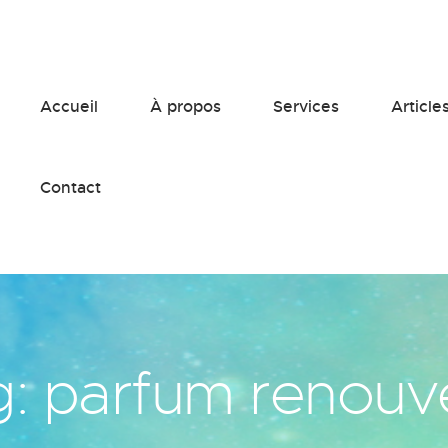
Accueil
À propos
Services
Article
Contact
g: parfum renouv