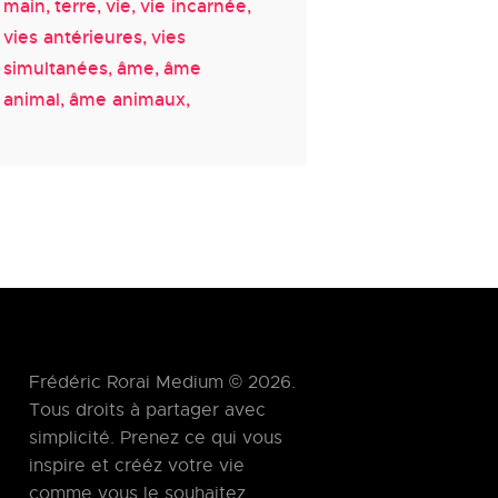
main
terre
vie
vie incarnée
vies antérieures
vies
simultanées
âme
âme
animal
âme animaux
Frédéric Rorai Medium © 2026.
Tous droits à partager avec
simplicité. Prenez ce qui vous
inspire et crééz votre vie
comme vous le souhaitez.