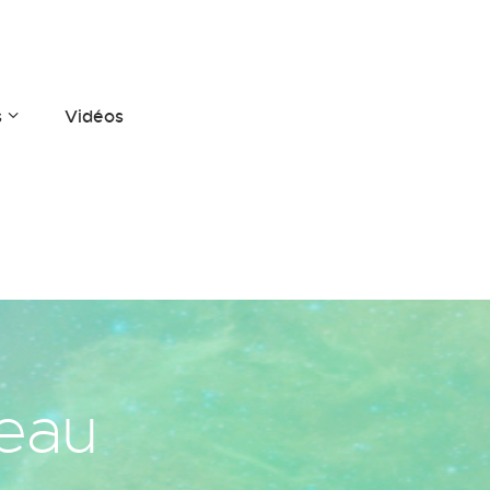
s
Vidéos
eau