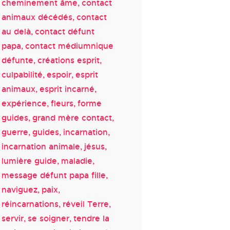
cheminement âme
contact
animaux décédés
contact
au delà
contact défunt
papa
contact médiumnique
défunte
créations esprit
culpabilité
espoir
esprit
animaux
esprit incarné
expérience
fleurs
forme
guides
grand mère contact
guerre
guides
incarnation
incarnation animale
jésus
lumière guide
maladie
message défunt papa fille
naviguez
paix
réincarnations
réveil Terre
servir
se soigner
tendre la