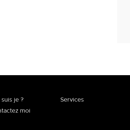
 suis je ?
Services
tactez moi