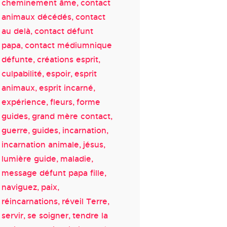
cheminement âme
contact
animaux décédés
contact
au delà
contact défunt
papa
contact médiumnique
défunte
créations esprit
culpabilité
espoir
esprit
animaux
esprit incarné
expérience
fleurs
forme
guides
grand mère contact
guerre
guides
incarnation
incarnation animale
jésus
lumière guide
maladie
message défunt papa fille
naviguez
paix
réincarnations
réveil Terre
servir
se soigner
tendre la