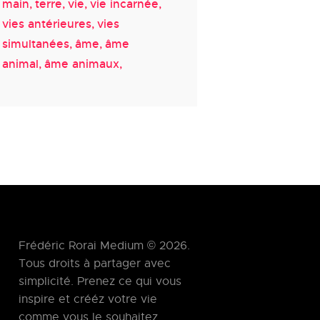
main
terre
vie
vie incarnée
vies antérieures
vies
simultanées
âme
âme
animal
âme animaux
Frédéric Rorai Medium © 2026.
Tous droits à partager avec
simplicité. Prenez ce qui vous
inspire et crééz votre vie
comme vous le souhaitez.