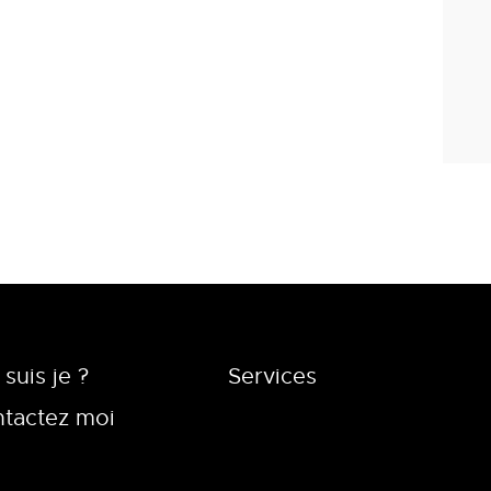
 suis je ?
Services
tactez moi