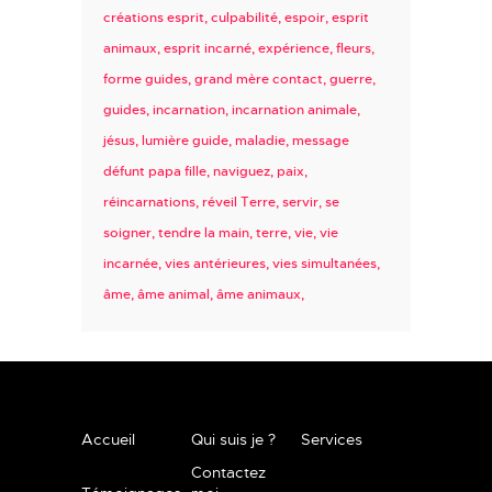
créations esprit
culpabilité
espoir
esprit
animaux
esprit incarné
expérience
fleurs
forme guides
grand mère contact
guerre
guides
incarnation
incarnation animale
jésus
lumière guide
maladie
message
défunt papa fille
naviguez
paix
réincarnations
réveil Terre
servir
se
soigner
tendre la main
terre
vie
vie
incarnée
vies antérieures
vies simultanées
âme
âme animal
âme animaux
Accueil
Qui suis je ?
Services
Contactez