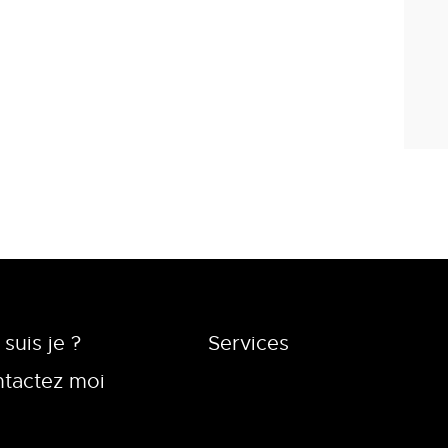
 suis je ?
Services
tactez moi