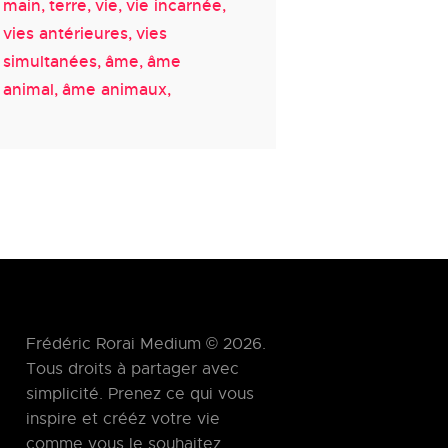
main
terre
vie
vie incarnée
vies antérieures
vies
simultanées
âme
âme
animal
âme animaux
Frédéric Rorai Medium © 2026.
Tous droits à partager avec
simplicité. Prenez ce qui vous
inspire et crééz votre vie
comme vous le souhaitez.