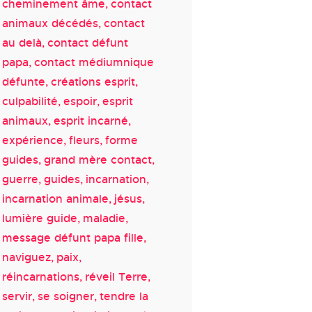
cheminement âme
contact
animaux décédés
contact
au delà
contact défunt
papa
contact médiumnique
défunte
créations esprit
culpabilité
espoir
esprit
animaux
esprit incarné
expérience
fleurs
forme
guides
grand mère contact
guerre
guides
incarnation
incarnation animale
jésus
lumière guide
maladie
message défunt papa fille
naviguez
paix
réincarnations
réveil Terre
servir
se soigner
tendre la