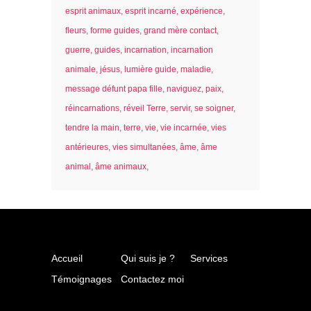
esprit animaux
esprit incarné
expérience
fleurs
forme guides
grand mère contact
guerre
guides
incarnation
incarnation
animale
jésus
lumière guide
maladie
message défunt papa fille
naviguez
paix
réincarnations
réveil Terre
servir
se soigner
tendre la main
terre
vie
vie incarnée
vies
antérieures
vies simultanées
âme
âme
animal
âme animaux
Accueil
Qui suis je ?
Services
Témoignages
Contactez moi