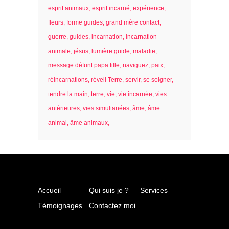
esprit animaux
esprit incarné
expérience
fleurs
forme guides
grand mère contact
guerre
guides
incarnation
incarnation
animale
jésus
lumière guide
maladie
message défunt papa fille
naviguez
paix
réincarnations
réveil Terre
servir
se soigner
tendre la main
terre
vie
vie incarnée
vies
antérieures
vies simultanées
âme
âme
animal
âme animaux
Accueil
Qui suis je ?
Services
Témoignages
Contactez moi