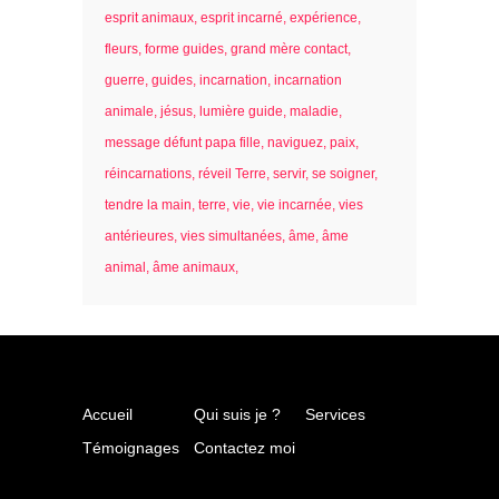
esprit animaux
esprit incarné
expérience
fleurs
forme guides
grand mère contact
guerre
guides
incarnation
incarnation
animale
jésus
lumière guide
maladie
message défunt papa fille
naviguez
paix
réincarnations
réveil Terre
servir
se soigner
tendre la main
terre
vie
vie incarnée
vies
antérieures
vies simultanées
âme
âme
animal
âme animaux
Accueil
Qui suis je ?
Services
Témoignages
Contactez moi