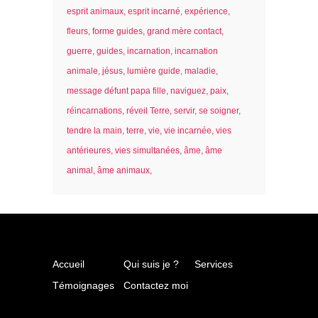
esprit animaux
esprit incarné
expérience
fleurs
forme guides
grand mère contact
guerre
guides
incarnation
incarnation
animale
jésus
lumière guide
maladie
message défunt papa fille
naviguez
paix
réincarnations
réveil Terre
servir
se soigner
tendre la main
terre
vie
vie incarnée
vies
antérieures
vies simultanées
âme
âme
animal
âme animaux
Accueil
Qui suis je ?
Services
Témoignages
Contactez moi