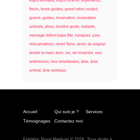
esprit animaux
esprit incarné
expérience
fleurs
forme guides
grand mère contact
guerre
guides
incarnation
incarnation
animale
jésus
lumière guide
maladie
message défunt papa fille
naviguez
paix
réincarnations
réveil Terre
servir
se soigner
tendre la main
terre
vie
vie incarnée
vies
antérieures
vies simultanées
âme
âme
animal
âme animaux
Accueil
Qui suis je ?
Services
Témoignages
Contactez moi
Frédéric Rorai Medium © 2026. Tous droits à