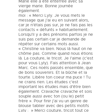
Marie elle a été enterrée avec sa
vierge marie. Bonne journée
également.
moi : « Merci Lyly. Je vous mets le
message que j’ai eu en suivant alors,
car je n’étais pas sur, je ne fais pas les
contacts « défunts » habituellement.
Lorsqu’il y a des prénoms parfois je ne
suis pas certain car je demande de
répéter sur certains mots aussi.
« Christine va bien. Nous là haut on ne
chôme pas. Comme quand nous étions
là. La couture, le tricot. Je l’aime (c’est
pour vous Lyly). Fais attention à Jean
Marc. Ces noëls passés ensemble, que
de bons souvenirs. Et la bûche et la
tourte. Libère ton coeur ma puce ! Tu
ne crains rien. Les études c’est
important les études mais d’être bien
également. Cravache cravache et sois
souple aussi avec ton (ou le) petit
frère ». Pour finir j’ai vu un genre de
blouse tablier avec des petits motifs
Lyly : » Merci couture, tricot tout ce