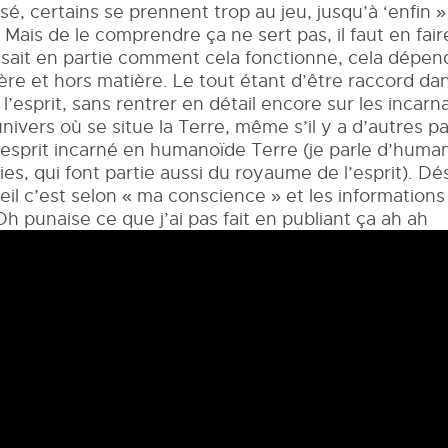
sé, certains se prennent trop au jeu, jusqu’à ‘enfin 
a. Mais de le comprendre ça ne sert pas, il faut en f
t sait en partie comment cela fonctionne, cela dépen
ère et hors matière. Le tout étant d’être raccord dans 
’esprit, sans rentrer en détail encore sur les incarna
ivers où se situe la Terre, même s’il y a d’autres pal
’esprit incarné en humanoïde Terre (je parle d’human
es, qui font partie aussi du royaume de l’esprit). Déso
reil c’est selon « ma conscience » et les information
h punaise ce que j’ai pas fait en publiant ça ah ah