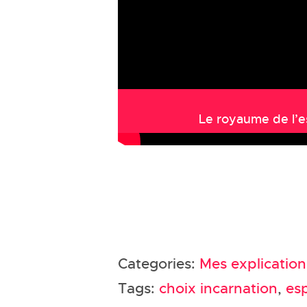
Le royaume de l’es
Categories:
Mes explication
Tags:
choix incarnation
,
esp