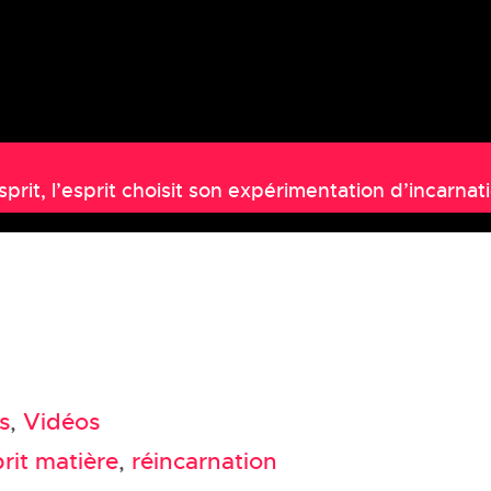
prit, l’esprit choisit son expérimentation d’incarnat
s
,
Vidéos
rit matière
,
réincarnation