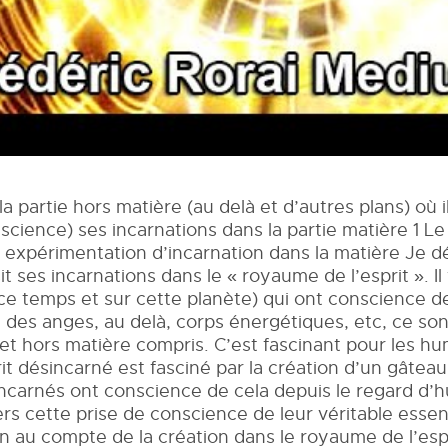
 partie hors matière (au delà et d’autres plans) où il 
cience) ses incarnations dans la partie matière 1 Le 
on expérimentation d’incarnation dans la matière Je 
isit ses incarnations dans le « royaume de l’esprit ».
ace temps et sur cette planète) qui ont conscience d
c des anges, au delà, corps énergétiques, etc, ce son
et hors matière compris. C’est fascinant pour les hu
t désincarné est fasciné par la création d’un gâteau
incarnés ont conscience de cela depuis le regard d’h
ers cette prise de conscience de leur véritable essen
n au compte de la création dans le royaume de l’espr