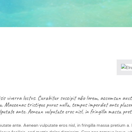
lisis viverra lectus. Curabitur suscipit odio lorem, accumsan au
a. Maecenas tristique purus nulla, tempus imperdiet ante placer
lputate ante. Aenean vulputate eros nisl, in fringilla massa pre
tate ante. Aenean vulputate eros nisl, in fringilla massa pretium a. 
lacus facilisis, sed mattis dolor dignissim. Cras nec tempus lacus, v