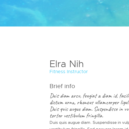
Elra Nih
Fitness Instructor
Brief info
Duis diam arcu, feugiat a diam id, faci
dictum urna, rhoncus ullamcorper ligul
Duis quis augue diam. Suspendisse in vu
tortor vestibulum fringilla.
Duis quis augue diam. Suspendisse in vulpu
vestibulum fringilla. Sed posuere lorem id 