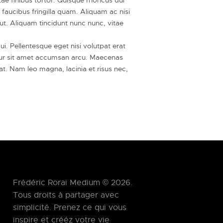
faucibus fringilla quam. Aliquam ac nisi
 ut. Aliquam tincidunt nunc nunc, vitae
i. Pellentesque eget nisi volutpat erat
itur sit amet accumsan arcu. Maecenas
rat. Nam leo magna, lacinia et risus nec,
Frédéric Rorai Medium © 2026.
Tous droits à partager avec
simplicité. Prenez ce qui vous
inspire et crééz votre vie