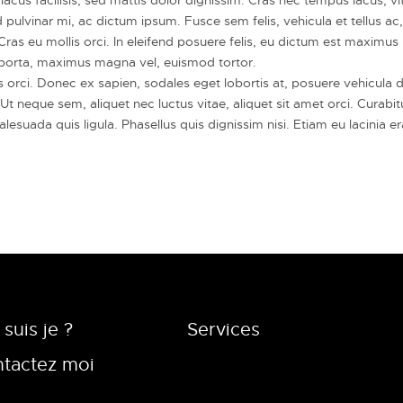
vinar mi, ac dictum ipsum. Fusce sem felis, vehicula et tellus ac, 
ras eu mollis orci. In eleifend posuere felis, eu dictum est maximus
porta, maximus magna vel, euismod tortor.
 orci. Donec ex sapien, sodales eget lobortis at, posuere vehicula du
t neque sem, aliquet nec luctus vitae, aliquet sit amet orci. Curab
esuada quis ligula. Phasellus quis dignissim nisi. Etiam eu lacinia e
 suis je ?
Services
tactez moi