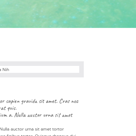
ctor sapien gravida sit amet. Cras nec
at quis.
tium a. Nulla auctor urna sit amet
Nulla auctor urna sit amet tortor
itae finibus tortor. Quisque rhoncus dui